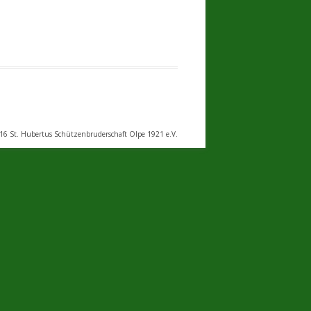
 St. Hubertus Schützenbruderschaft Olpe 1921 e.V.